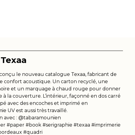
L'ATELIER
NOS SAVOIR-FAIRE
NOS PROJETS
 Texaa
conçu le nouveau catalogue Texaa, fabricant de
e confort acoustique. Un carton recyclé, une
noire et un marquage à chaud rouge pour donner
e à la couverture. L’intérieur, façonné en dos carré
upé avec des encoches et imprimé en
e UV est aussi très travaillé.
on avec : @tabaramounien
ier #paper #book #serigraphie #texaa #imprimerie
bordeaux #quadri