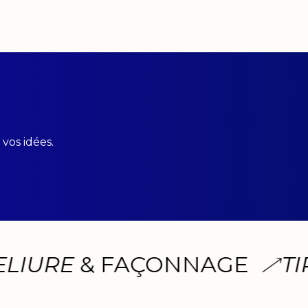
vos idées.
URE
& FAÇONNAGE
TIRA