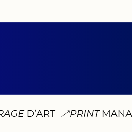
GE
D’ART
PRINT
MANAGE