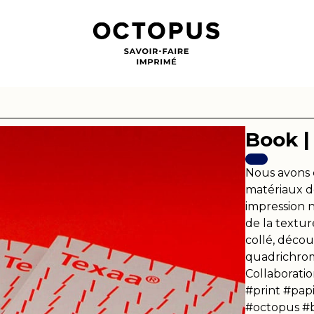
Book |
Nous avons 
matériaux d
impression 
de la textur
collé, déco
quadrichromi
Collaborati
#print #pap
#octopus #